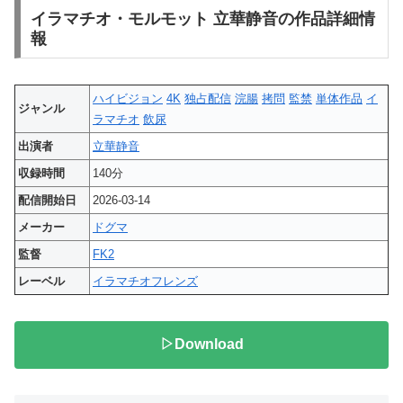
イラマチオ・モルモット 立華静音の作品詳細情
報
ハイビジョン
4K
独占配信
浣腸
拷問
監禁
単体作品
イ
ジャンル
ラマチオ
飲尿
出演者
立華静音
収録時間
140分
配信開始日
2026-03-14
メーカー
ドグマ
監督
FK2
レーベル
イラマチオフレンズ
▷Download