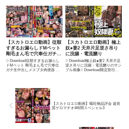
FANZAが今までにないお得感！
いお得感！今がチャンス！
今がチャンス！FANZAの期間限
FANZAの期間限定500円OFFクー
4時間以上作品
Arena X
定500円OFFクーポンで、フル動
ポンで、フル動画が驚きの価格
画が驚きの価格に！期間限定セー
に！期間限定セール品もさらに割
ル品もさらに割引さ...
引され、タダ同...
【スカトロエロ動画】従順
【スカトロエロ動画】極上
すぎるお漏らしドMペット
奴●妻2 天井片足逆さ吊り
剛毛まん毛で穴奉仕ガチ生
に浣腸・電流嬲り
中出しメスブタ肉便器 か
▷Download従順すぎるお漏らし
▷Download極上奴●妻2 天井片足
のん
ドMペット 剛毛まん毛で穴奉仕
逆さ吊りに浣腸・電流嬲りのサン
ガチ生中出しメスブタ肉便器 か
プル画像▷Download限定割引ク
のんのサンプル画像▷Download
ーポンでFANZAが今までにない
限定割引クーポンでFANZAが今
お得感！今がチャンス！FANZA
までにないお得感！今がチャン
の期間限定500円OFFクーポン
ス！FANZAの期間限定500円OFF
で、フル動画が驚きの価格に！期
クーポンで...
間限定セ...
【スカトロエロ動画】嘔吐物品評会 超良
質ゲロマチオ4時間スペシャル3