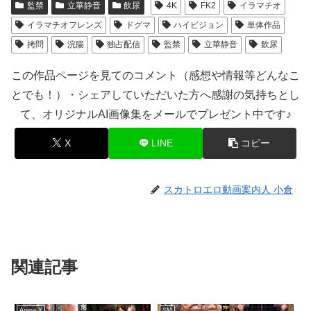
監禁
立華静音
飲尿
4K
FK2
イラマチオ
イラマチオフレンズ
ドグマ
ハイビジョン
単体作品
拷問
浣腸
独占配信
監禁
立華静音
飲尿
この作品ページを見てのコメント（感想や情報等どんなこ
とでも！）・シェアしていただいた方へ感謝の気持ちとし
て、オリジナルAI画像集をメールでプレゼント中です♪
X
LINE
コピー
スカトロエロ動画案内人 小倉
関連記事
Arena X
SM