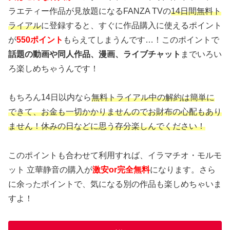
ラエティー作品が見放題になるFANZA TVの
14日間無料ト
ライアル
に登録すると、すぐに作品購入に使えるポイント
が
550ポイント
もらえてしまうんです…！このポイントで
話題の動画や同人作品、漫画、ライブチャット
までいろい
ろ楽しめちゃうんです！
もちろん14日以内なら
無料トライアル中の解約は簡単に
できて、お金も一切かかりませんのでお財布の心配もあり
ません！休みの日などに思う存分楽しんでください！
このポイントも合わせて利用すれば、イラマチオ・モルモ
ット 立華静音の購入が
激安or完全無料
になります。さら
に余ったポイントで、気になる別の作品も楽しめちゃいま
すよ！