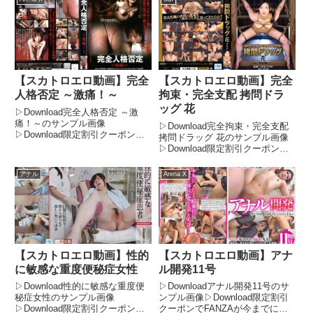
【スカトロエロ動画】完全
【スカトロエロ動画】完全
人格否定 ～激痛！～
拘束・完全支配 拷問ドラ
ッグ 花
▷Download完全人格否定 ～激
痛！～のサンプル画像
▷Download完全拘束・完全支配
▷Download限定割引クーポンで
拷問ドラッグ 花のサンプル画像
FANZAが今までにないお得感！
▷Download限定割引クーポンで
今がチャンス！FANZAの期間限
FANZAが今までにないお得感！
定500円OFFクーポンで、フル動
今がチャンス！FANZAの期間限
アナル
Arena X
画が驚きの価格に！期間限定セー
定500円OFFクーポンで、フル動
ル品もさらに割引され...
画が驚きの価格に！期間限定セー
ル品もさ...
【スカトロエロ動画】性的
【スカトロエロ動画】アナ
に敏感な重度便秘症女性
ル開発11号
▷Download性的に敏感な重度便
▷Downloadアナル開発11号のサ
秘症女性のサンプル画像
ンプル画像▷Download限定割引
▷Download限定割引クーポンで
クーポンでFANZAが今までにな