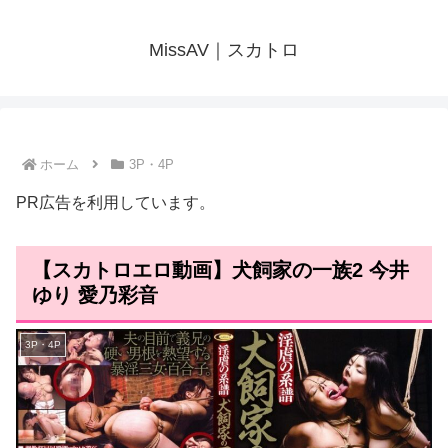
MissAV｜スカトロ
ホーム
3P・4P
PR広告を利用しています。
【スカトロエロ動画】犬飼家の一族2 今井
ゆり 愛乃彩音
3P・4P