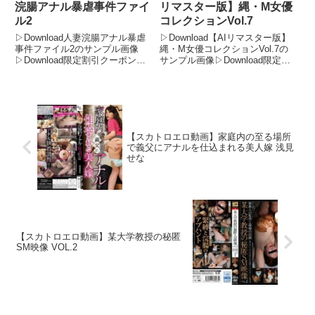
浣腸アナル暴虐事件ファイ
リマスター版】縄・M女優
ル2
コレクションVol.7
▷Download人妻浣腸アナル暴虐
▷Download【AIリマスター版】
事件ファイル2のサンプル画像
縄・M女優コレクションVol.7の
▷Download限定割引クーポンで
サンプル画像▷Download限定割
FANZAが今までにないお得感！
引クーポンでFANZAが今までに
今がチャンス！FANZAの期間限
ないお得感！今がチャンス！
定500円OFFクーポンで、フル動
FANZAの期間限定500円OFFクー
画が驚きの価格に！期間限定セー
ポンで、フル動画が驚きの価格
ル品もさらに...
に！期間...
【スカトロエロ動画】家庭内の至る場所
で義父にアナルを仕込まれる美人嫁 浅見
せな
【スカトロエロ動画】某大学教授の秘匿
SM映像 VOL.2