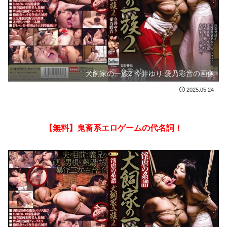
犬飼家の一族2 今井ゆり 愛乃彩音の画像
2025.05.24
【無料】鬼畜系エロゲームの代名詞！