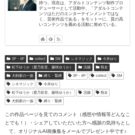
持つ。現在は、アダルトコンテンツ制作プロ
デューサーとして活動中。「アダルトコンテ
ンツはただのエンターテインメントではな
く、芸術作品である」をモットーに、質の高
いコンテンツを薦める活動に努めている。
3P・4P
collect
SM
シネマジック
今井ゆり
松下ゆうか（愛乃彩音、藤咲ゆうか）
浣腸
熟女
犬飼家の一族
縛り・緊縛
3P・4P
collect
SM
シネマジック
今井ゆり
松下ゆうか（愛乃彩音、藤咲ゆうか）
浣腸
熟女
犬飼家の一族
縛り・緊縛
この作品ページを見てのコメント（感想や情報等どんなこ
とでも！）・シェアしていただいた方へ感謝の気持ちとし
て、オリジナルAI画像集をメールでプレゼント中です♪