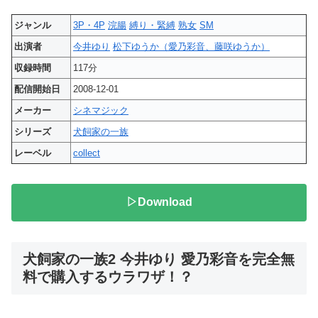
ジャンル
3P・4P
浣腸
縛り・緊縛
熟女
SM
出演者
今井ゆり
松下ゆうか（愛乃彩音、藤咲ゆうか）
収録時間
117分
配信開始日
2008-12-01
メーカー
シネマジック
シリーズ
犬飼家の一族
レーベル
collect
▷Download
犬飼家の一族2 今井ゆり 愛乃彩音を完全無
料で購入するウラワザ！？