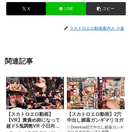
X
LINE
コピー
スカトロエロ動画案内人 小倉
関連記事
OPERA
-沌-CHAOS-
【スカトロエロ動画】
【スカトロエロ動画】2穴
【VR】糞責め師になって
中出し媚薬ガンギマリヨガ
超ドS鬼調教VR 小日向ま
▷Download2穴中出し媚薬ガンギ
い
マリヨガのサンプル画像