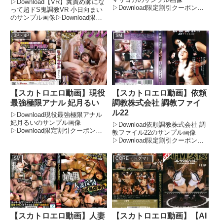
▷Download【VR】糞責め師にな
▷Download限定割引クーポンで
って超ドS鬼調教VR 小日向まい
FANZAが今までにないお得感！
のサンプル画像▷Download限定
今がチャンス！FANZAの期間限
割引クーポンでFANZAが今まで
定500円OFFクーポンで、フル動
にないお得感！今がチャンス！
3P・4P
SM
画が驚きの価格に！期間限定セー
FANZAの期間限定500円OFFクー
ル品もさらに割引...
ポンで、フル動画が驚きの価格
に！期間...
【スカトロエロ動画】現役
【スカトロエロ動画】依頼
最強極限アナル 妃月るい
調教株式会社 調教ファイ
ル22
▷Download現役最強極限アナル
妃月るいのサンプル画像
▷Download依頼調教株式会社 調
▷Download限定割引クーポンで
教ファイル22のサンプル画像
FANZAが今までにないお得感！
▷Download限定割引クーポンで
今がチャンス！FANZAの期間限
FANZAが今までにないお得感！
定500円OFFクーポンで、フル動
今がチャンス！FANZAの期間限
SM
CORE（ドグマ）
画が驚きの価格に！期間限定セー
定500円OFFクーポンで、フル動
ル品もさらに割引...
画が驚きの価格に！期間限定セー
ル品もさら...
【スカトロエロ動画】人妻
【スカトロエロ動画】【AI