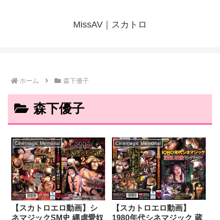
MissAV｜スカトロ
ホーム
森下優子
森下優子
Cinemagic Memorial
Cinemagic Memorial
【スカトロエロ動画】
【スカトロエロ動画】シ
1980年代シネマジック 蔵
ネマジックSM史 縄虐愛奴