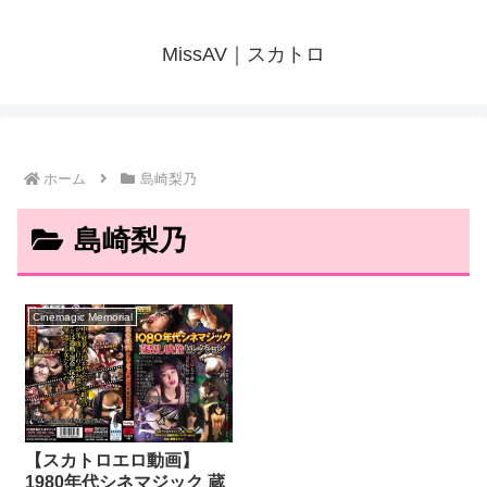
MissAV｜スカトロ
ホーム
島崎梨乃
島崎梨乃
Cinemagic Memorial
【スカトロエロ動画】
1980年代シネマジック 蔵