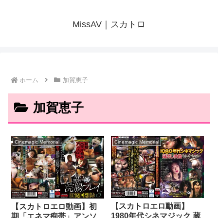
MissAV｜スカトロ
ホーム
加賀恵子
加賀恵子
Cinemagic Memorial
Cinemagic Memorial
【スカトロエロ動画】
【スカトロエロ動画】初
1980年代シネマジック 蔵
期「エネマ痴帯」アンソ