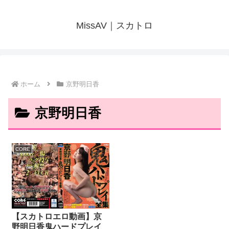
MissAV｜スカトロ
ホーム
京野明日香
京野明日香
CORE
【スカトロエロ動画】京
野明日香鬼ハードプレイ