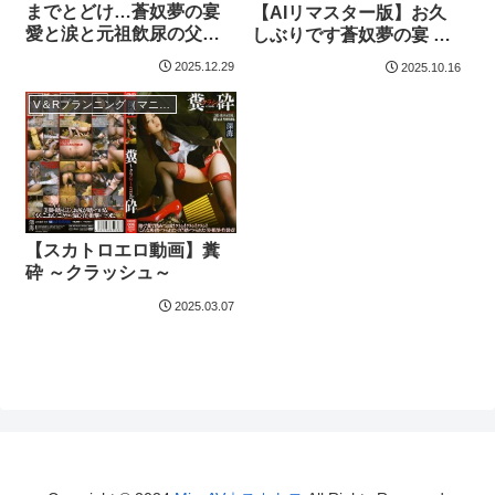
までとどけ…蒼奴夢の宴
【AIリマスター版】お久
愛と涙と元祖飲尿の父兄
しぶりです蒼奴夢の宴 愛
参観 中川奈美
と涙と黄色いごはんの結
2025.12.29
2025.10.16
婚式
V＆Rプランニング（マニアック）
【スカトロエロ動画】糞
砕 ～クラッシュ～
2025.03.07