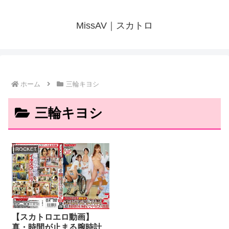
MissAV｜スカトロ
ホーム
三輪キヨシ
三輪キヨシ
ROCKET
【スカトロエロ動画】
真・時間が止まる腕時計